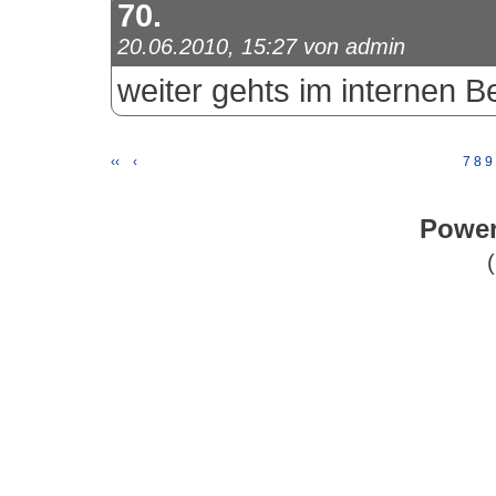
70.
20.06.2010, 15:27 von admin
weiter gehts im internen Be
‹‹
‹
7
8
9
Power
(