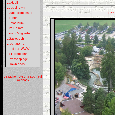
...aktuell
...das sind wir
...Jugendorchester
[ |<<
...früher
...Fotoalbum
...im Einsatz
...sucht Mitglieder
...Gästebuch
...lacht gerne
...und das WWW
...ist erreichbar
...Pressespiegel
...Downloads
Besuchen Sie uns auch auf
Facebook.