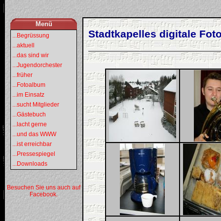
Menü
Stadtkapelles digitale Fot
...Begrüssung
...aktuell
...das sind wir
...Jugendorchester
...früher
...Fotoalbum
...im Einsatz
...sucht Mitglieder
...Gästebuch
...lacht gerne
...und das WWW
...ist erreichbar
...Pressespiegel
...Downloads
Besuchen Sie uns auch auf
Facebook.