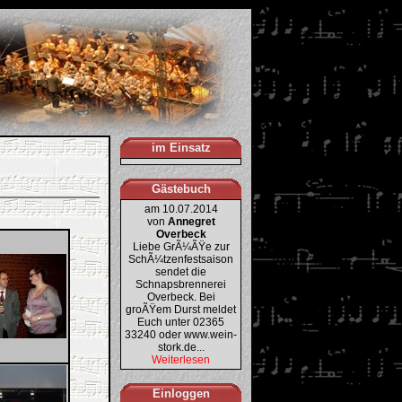
im Einsatz
Gästebuch
am 10.07.2014
von
Annegret
Overbeck
Liebe GrÃ¼ÃŸe zur
SchÃ¼tzenfestsaison
sendet die
Schnapsbrennerei
Overbeck. Bei
groÃŸem Durst meldet
Euch unter 02365
33240 oder www.wein-
stork.de...
Weiterlesen
Einloggen