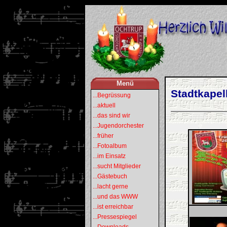
Menü
Stadtkapell
...Begrüssung
...aktuell
...das sind wir
...Jugendorchester
...früher
...Fotoalbum
...im Einsatz
...sucht Mitglieder
...Gästebuch
...lacht gerne
...und das WWW
...ist erreichbar
...Pressespiegel