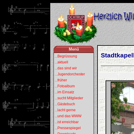
Menü
Stadtkapell
...Begrüssung
...aktuell
...das sind wir
...Jugendorchester
...früher
...Fotoalbum
...im Einsatz
...sucht Mitglieder
...Gästebuch
...lacht gerne
...und das WWW
...ist erreichbar
...Pressespiegel