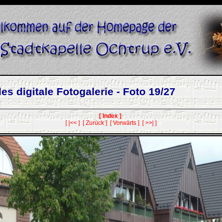
es digitale Fotogalerie - Foto 19/27
[ Index ]
[ |<< ]
[ Zurück ]
[ Vorwärts ]
[ >>| ]