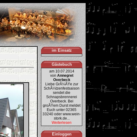
im Einsatz
Gästebuch
am 10.07.2014
von
Annegret
Overbeck
Liebe GrÃ¼ÃŸe zur
SchÃ¼tzenfestsaison
sendet die
Schnapsbrennerei
Overbeck. Bei
groÃŸem Durst meldet
Euch unter 02365
33240 oder www.wein-
stork.de...
Weiterlesen
Einloggen