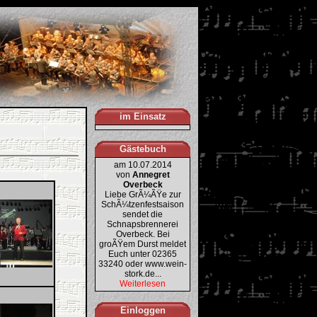
im Einsatz
Gästebuch
am 10.07.2014
von
Annegret
Overbeck
Liebe GrÃ¼ÃŸe zur
SchÃ¼tzenfestsaison
sendet die
Schnapsbrennerei
Overbeck. Bei
groÃŸem Durst meldet
Euch unter 02365
33240 oder www.wein-
stork.de...
Weiterlesen
Einloggen