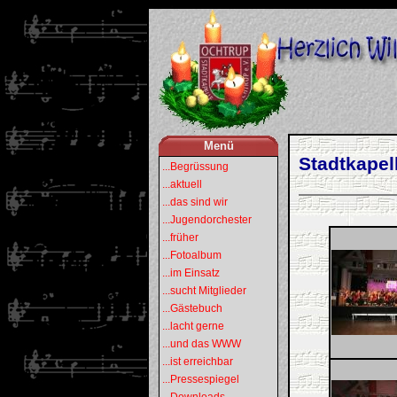
Menü
Stadtkapell
...Begrüssung
...aktuell
...das sind wir
...Jugendorchester
...früher
...Fotoalbum
...im Einsatz
...sucht Mitglieder
...Gästebuch
...lacht gerne
...und das WWW
...ist erreichbar
...Pressespiegel